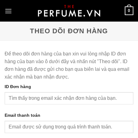
Skip
0
to
content
THEO DÕI ĐƠN HÀNG
Để theo dõi đơn hàng của bạn xin vui lòng nhập ID đơn
hàng của bạn vào ô dưới đây và nhấn nút "Theo dõi". ID
đơn hàng đã được gửi cho bạn qua biên lai và qua email
xác nhận mà bạn nhận được.
ID Đơn hàng
Email thanh toán