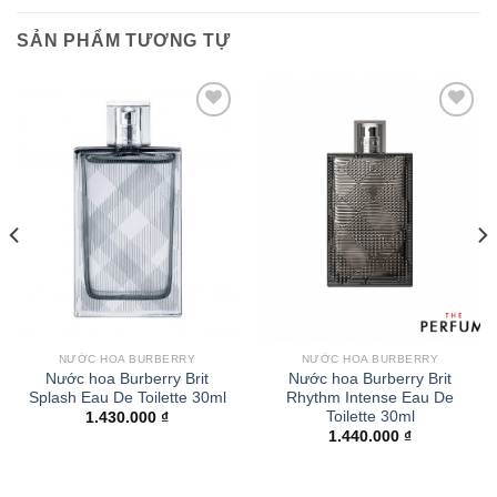
SẢN PHẨM TƯƠNG TỰ
Thêm
Thêm
vào
vào
yêu
yêu
thích
thích
NƯỚC HOA BURBERRY
NƯỚC HOA BURBERRY
Nước hoa Burberry Brit
Nước hoa Burberry Brit
Splash Eau De Toilette 30ml
Rhythm Intense Eau De
Toilette 30ml
1.430.000
₫
1.440.000
₫