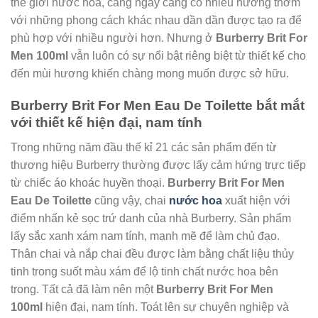
thế giới nước hoa, càng ngày càng có nhiều hương thơm
với những phong cách khác nhau dần dần được tạo ra để
phù hợp với nhiều người hơn. Nhưng ở
Burberry Brit For
Men 100ml
vẫn luôn có sự nổi bật riêng biệt từ thiết kế cho
đến mùi hương khiến chàng mong muốn được sở hữu.
Burberry Brit For Men Eau De Toilette bắt mắt
với thiết kế hiện đại, nam tính
Trong những năm đầu thế kỉ 21 các sản phẩm đến từ
thương hiệu Burberry thường được lấy cảm hứng trực tiếp
từ chiếc áo khoác huyền thoại.
Burberry Brit For Men
Eau De Toilette
cũng vậy, chai
nước hoa
xuất hiện với
điểm nhấn kẻ sọc trứ danh của nhà Burberry. Sản phẩm
lấy sắc xanh xám nam tính, mạnh mẽ để làm chủ đạo.
Thân chai và nắp chai đều được làm bằng chất liệu thủy
tinh trong suốt màu xám để lộ tinh chất nước hoa bên
trong. Tất cả đã làm nên một
Burberry Brit For Men
100ml
hiện đại, nam tính. Toát lên sự chuyên nghiệp và